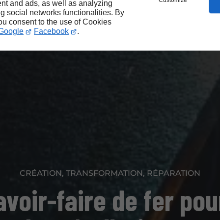
Customize
nt and ads, as well as analyzing
ng social networks functionalities. By
you consent to the use of Cookies
Google
Facebook
.
CRÉATION, TRANSFORMATION, RÉPARATION
avoir-faire de fer pou