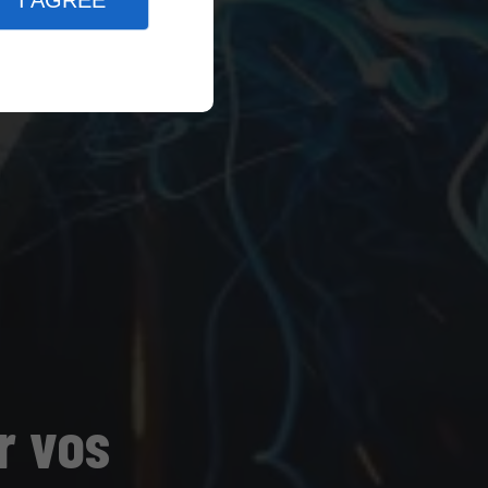
I AGREE
r vos