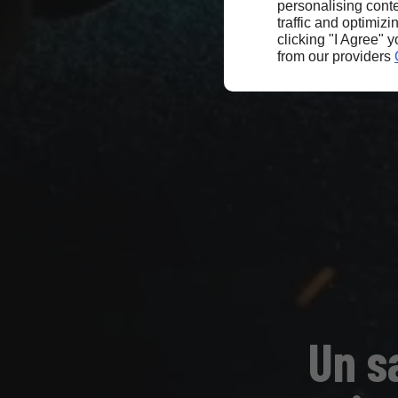
personalising conte
traffic and optimizi
clicking "I Agree" 
from our providers
Un s